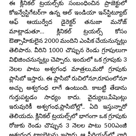
ఈ క్లినికల్ ట్రయల్స్‌కు సంబంధించిన ప్రాజెక్టులో
కోఇన్వేస్టిగేటర్‌గా ఉన్న ఆల్ ఇండియా ఇన్‌స్టిట్యూట్
ఆఫ్ ఆయుర్వేద డైరెక్టర్ తనుజా మనోజ్
మాట్లాడుతూ… క్లినికల్ ట్రయల్స్‌ కోసం
ఔత్సాహికులైన 2000 మందిని ఎంపిక చేయనున్నట్లు
తెలిపారు. వీరిని 1000 చొప్పున రెండు గ్రూపులుగా
విభిజించనున్నట్లు చెప్పారు. ఇందులో ఒక గ్రూపుకు 3
నెలల పాటు అశ్వగంధ మాత్రలు,మరో గ్రూపుకు
ప్లాసిబో ఇస్తారు. ఈ ప్లాసిబో రుచిలోనూ,రూపంలోనూ
అచ్చు అశ్వగంధ లాగే ఉంటుంది. కాబట్టి తేడాను
గుర్తుపట్టడం సాధ్యం కాదు. వైద్యులు,పేషెంట్లు
ఇరువురికీ అశ్వగంధ,ప్లాసిబోల్లో.. ఏది ఇస్తున్నారో
తెలియదు. క్లినికల్ ట్రయల్స్‌లో భాగంగా ఒక గ్రూపుకు
రోజుకు రెండు చొప్పున 3 నెలల పాటు 500ఎంజీ
అశ్వగంధ ట్యాబెట్లను ఇస్తారు. ఆ పీరియడ్‌లో వారి