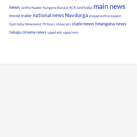
main news
news
Janhvi Kapoor
Kangana Ranaut
KCR
land kabja
Navdurga
national news
movie trailer
prajaprashna epaper
state news
telangana news
Quit India Movement 79 Years
shivaratri
telugu cinema news
uppal mla
uppal mro