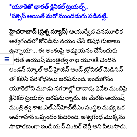
*యూకెతో భారత్‌ క్లినికల్ ట్రయల్స్..
*సక్సెస్ అయితే మరో ముందడుగు పడినట్లే..
హైదరాబాద్ (ప్రశ్న న్యూస్)
ఆయుర్వేద వనమూలిక
అశ్వగంధలో కోవిడ్‌ను నయం చేసే ఔషధ గుణాలు
ఉన్నాయా… ఈ అంశంపై అధ్యయనం చేసేందుకు
భారత ఆయుష్ మంత్రిత్వ శాఖ యూకెకి చెందిన
లండన్ స్కూల్ ఆఫ్ హైజీన్ అండ్ ట్రోపికల్ మెడిసిన్
తో కలిసి పరిశోధనలు జరపనుంది. ఇందుకోసం
యూకెలోని మూడు నగరాల్లో దాదాపు 2వేల మందిపై
క్లినికల్ ట్రయల్స్ జరపనున్నారు. ఈ మేరకు ఆయుష్
మంత్రిత్వ శాఖ,ఎల్‌ఎస్‌హెచ్‌టీఎం సంస్థల మధ్య ఒక
అవగాహన ఒప్పందం కుదిరింది. అశ్వగంధ మొక్కను
సాధారణంగా ఇండియన్ వింటర్ చెర్రీ అని పిలుస్తారు.