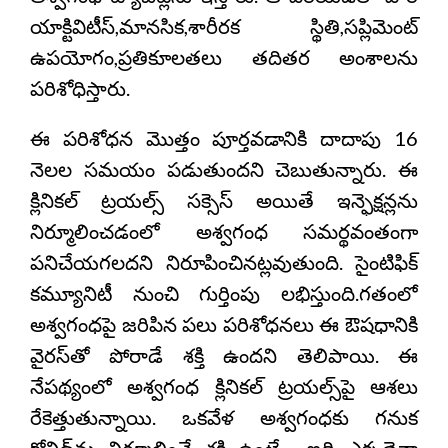
యాక్టివిటీస్,మానసిక,శారీరక స్థితి,సప్లిమెంట్
ఉపయోగం,ప్రతికూలతలు తదితర అంశాలను
పరిశోధిస్తారు.
ఈ పరిశోధన మొత్తం పూర్తవడానికి దాదాపు 16
నెలల సమయం పడుతుందని చెబుతున్నారు. ఈ
క్లినికల్ ట్రయల్స్‌ సక్సెస్ అయితే ఇన్ఫెక్షన్లను
నిర్మూలించడంలో అశ్వగంధ సమర్థవంతంగా
పనిచేయగలదని నిరూపించినట్లవుతుంది. సైంటిఫిక్
కమ్యూనిటీ నుంచి గుర్తింపు లభిస్తుంది.గతంలో
అశ్వగంధపై జరిపిన పలు పరిశోధనలు ఈ ఔషధానికి
వైరస్‌తో పోరాడే శక్తి ఉందని తెలిపాయి. ఈ
నేపథ్యంలో అశ్వగంధ క్లినికల్ ట్రయల్స్‌పై ఆశలు
రేకెత్తుతున్నాయి. ఒకవేళ అశ్వగంధకు గనుక