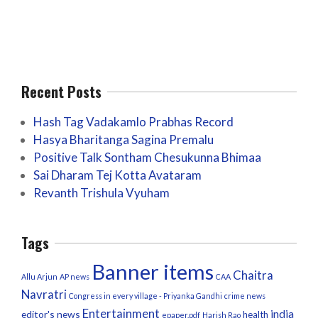
Recent Posts
Hash Tag Vadakamlo Prabhas Record
Hasya Bharitanga Sagina Premalu
Positive Talk Sontham Chesukunna Bhimaa
Sai Dharam Tej Kotta Avataram
Revanth Trishula Vyuham
Tags
Banner items
Chaitra
Allu Arjun
AP news
CAA
Navratri
Congress in every village - Priyanka Gandhi
crime news
Entertainment
india
editor's news
health
epaper.pdf
Harish Rao