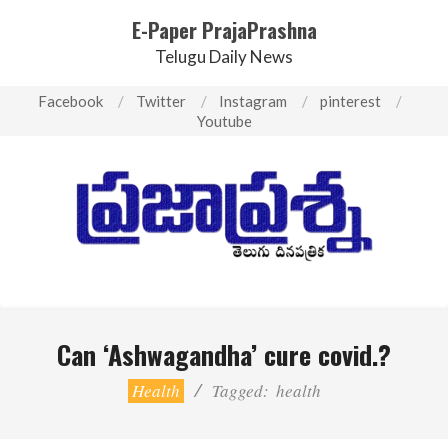
E-Paper PrajaPrashna
Telugu Daily News
Skip
Facebook
Twitter
Instagram
pinterest
to
Youtube
content
Primary
Can ‘Ashwagandha’ cure covid.?
Navigation
Menu
Health
Tagged:
health