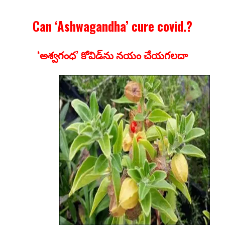
Can ‘Ashwagandha’ cure covid.?
‘అశ్వగంధ’ కోవిడ్‌ను నయం చేయగలదా