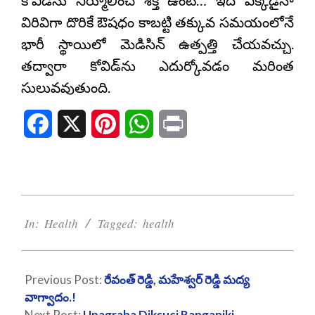
కోవిడ్‌ను నిర్మూలించే శక్తి ఉంటే… ఇది ఎక్కడైనా
విరివిగా దొరికే ఔషధం కాబట్టి తక్కువ సమయంలోనే
భారీ స్థాయిలో మెడిసిన్ ఉత్పత్తి చేయవచ్చు.
తద్వారా కోవిడ్‌ను ఎదుర్కోవడం మరింత
సులువవుతుంది.
Facebook
X
Pinterest
WhatsApp
Print
2021-
08-
In:
Health
Tagged:
health
02
Previous Post:
రేవంత్ రెడ్డి, మహేశ్వర్ రెడ్డి మద్య
వాగ్వాదం.!
Next Post:
Upagraha Diksuci Ranganiki