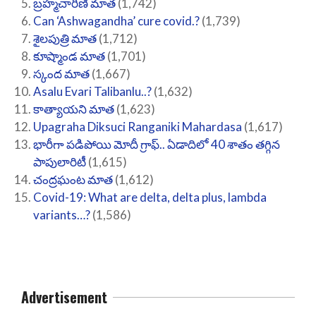
బ్రహ్మచారిణి మాత
(1,742)
Can ‘Ashwagandha’ cure covid.?
(1,739)
శైలపుత్రి మాత
(1,712)
కూష్మాండ మాత
(1,701)
స్కంద మాత
(1,667)
Asalu Evari Talibanlu..?
(1,632)
కాత్యాయని మాత
(1,623)
Upagraha Diksuci Ranganiki Mahardasa
(1,617)
భారీగా పడిపోయి మోదీ గ్రాఫ్.. ఏడాదిలో 40 శాతం తగ్గిన
పాపులారిటీ
(1,615)
చంద్రఘంట మాత
(1,612)
Covid-19: What are delta, delta plus, lambda
variants…?
(1,586)
Advertisement