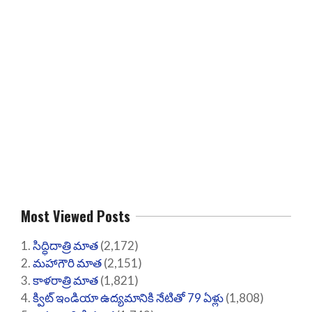
Most Viewed Posts
సిద్ధిదాత్రి మాత
(2,172)
మహాగౌరి మాత
(2,151)
కాళరాత్రి మాత
(1,821)
క్విట్ ఇండియా ఉద్యమానికి నేటితో 79 ఏళ్లు
(1,808)