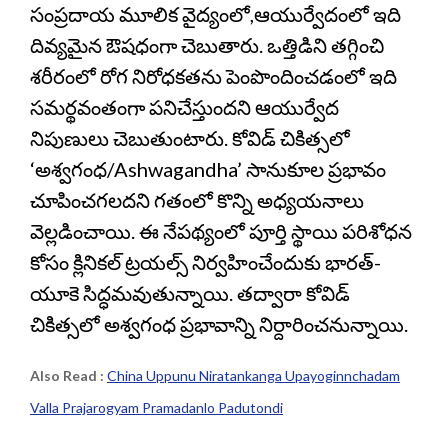
సంప్రదాయ మూలిక వైద్యంలో,ఆయుర్వేదంలో ఇది
దివ్యమైన ఔషధంగా చెబుతారు. ఒత్తిడిని తగ్గించి
శరీరంలో రోగ నిరోధకతను పెంపొందించడంలో ఇది
సమర్థవంతంగా పనిచేస్తుందని ఆయుర్వేద
నిపుణులు చెబుతుంటారు. కోవిడ్ చికిత్సలో
‘అశ్వగంధ/Ashwagandha’ సానుకూల ప్రభావం
చూపించగలదని గతంలో కొన్ని అధ్యయనాలు
వెల్లడించాయి. ఈ నేపథ్యంలో పూర్తి స్థాయి పరిశోధన
కోసం క్లినికల్ ట్రయల్స్ నిర్వహించేందుకు భారత్-
యూకె సిద్ధమవుతున్నాయి. తద్వారా కోవిడ్
చికిత్సలో అశ్వగంధ ప్రభావాన్ని నిర్దారించనున్నాయి.
Also Read :
China Uppunu Niratankanga Upayoginnchadam
Valla Prajarogyam Pramadanlo Padutondi